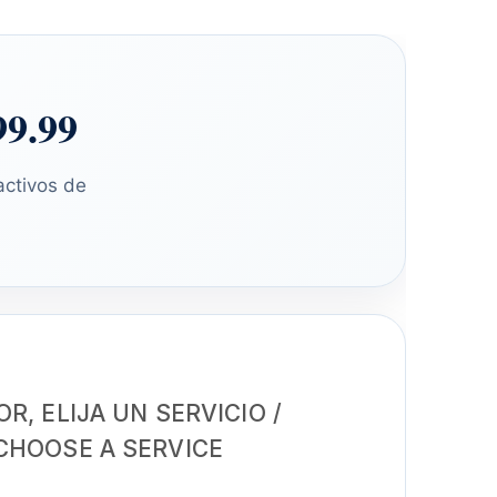
99.99
activos de