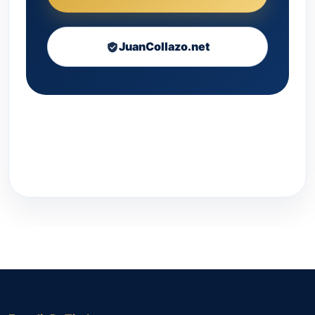
JuanCollazo.net