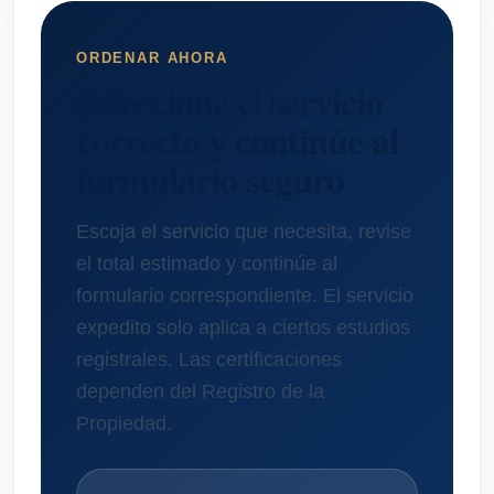
ORDENAR AHORA
Seleccione el servicio
correcto y continúe al
formulario seguro
Escoja el servicio que necesita, revise
el total estimado y continúe al
formulario correspondiente. El servicio
expedito solo aplica a ciertos estudios
registrales. Las certificaciones
dependen del Registro de la
Propiedad.